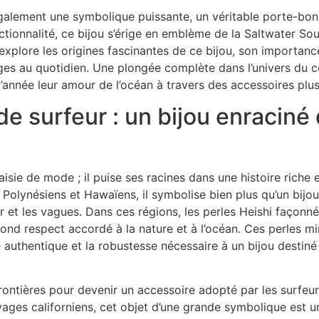
 également une symbolique puissante, un véritable porte-bonh
nctionnalité, ce bijou s’érige en emblème de la Saltwater Sou
 explore les origines fascinantes de ce bijou, son importance
ges au quotidien. Une plongée complète dans l’univers du co
’année leur amour de l’océan à travers des accessoires plu
 de surfeur : un bijou enraciné
taisie de mode ; il puise ses racines dans une histoire riche
rs Polynésiens et Hawaïens, il symbolise bien plus qu’un bijo
eur et les vagues. Dans ces régions, les perles Heishi façon
d respect accordé à la nature et à l’océan. Ces perles mi
ité authentique et la robustesse nécessaire à un bijou desti
es frontières pour devenir un accessoire adopté par les surf
ivages californiens, cet objet d’une grande symbolique est