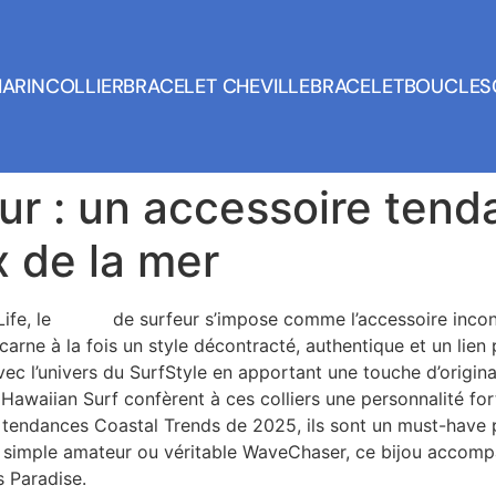
MARIN
COLLIER
BRACELET CHEVILLE
BRACELET
BOUCLES
eur : un accessoire ten
 de la mer
ife, le
collier
de surfeur s’impose comme l’accessoire incon
 incarne à la fois un style décontracté, authentique et un li
ec l’univers du SurfStyle en apportant une touche d’originali
 Hawaiian Surf confèrent à ces colliers une personnalité for
 tendances Coastal Trends de 2025, ils sont un must-have p
oit simple amateur ou véritable WaveChaser, ce bijou accom
s Paradise.