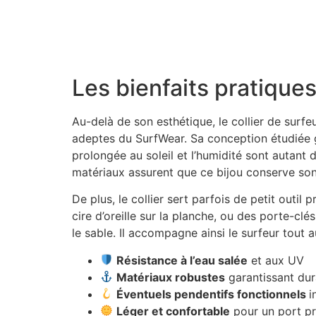
À la découverte des boîtes à bijoux anciennes
Découvrir l’histoire fascinante des colliers en
Les bienfaits pratiques
Au-delà de son esthétique, le collier de surfe
adeptes du SurfWear. Sa conception étudiée gar
prolongée au soleil et l’humidité sont autant 
matériaux assurent que ce bijou conserve son 
De plus, le collier sert parfois de petit outi
cire d’oreille sur la planche, ou des porte-clé
le sable. Il accompagne ainsi le surfeur tout 
Résistance à l’eau salée
et aux UV
Matériaux robustes
garantissant dura
Éventuels pendentifs fonctionnels
i
Léger et confortable
pour un port p