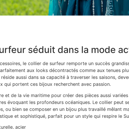
uide 2026
pour votre rangement
surfeur séduit dans la mode ac
soires, le collier de surfeur remporte un succès grandissant
t parfaitement aux looks décontractés comme aux tenues plus
réside aussi dans sa capacité à traverser les saisons, deve
eux qui portent ces bijoux recherchent avec passion.
ure et de la vie maritime pour créer des pièces aussi variée
mbres évoquant les profondeurs océaniques. Le collier peut
s, ou bien se composer en un bijou plus travaillé mêlant ma
tique et sophistiqué, parfait pour un style qui respire le 
turelle, acier