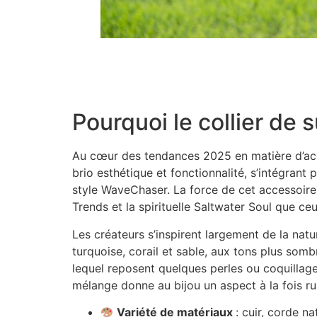
Boucles d’oreilles coquillage pour enfant | G
Boîte à bijoux originale : des idées uniques 
Pourquoi le collier de 
Au cœur des tendances 2025 en matière d’acces
brio esthétique et fonctionnalité, s’intégran
style WaveChaser. La force de cet accessoire 
Trends et la spirituelle Saltwater Soul que c
Les créateurs s’inspirent largement de la nat
turquoise, corail et sable, aux tons plus so
lequel reposent quelques perles ou coquillage
mélange donne au bijou un aspect à la fois rus
Variété de matériaux
: cuir, corde na