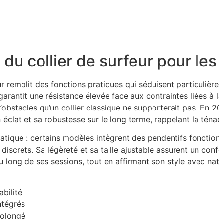
 : un trésor de nostalgie
 coquillages de Tahiti
 du collier de surfeur pour le
ur remplit des fonctions pratiques qui séduisent particuliè
antit une résistance élevée face aux contraintes liées à la 
d’obstacles qu’un collier classique ne supporterait pas. En 
éclat et sa robustesse sur le long terme, rappelant la téna
l pratique : certains modèles intègrent des pendentifs fonct
s discrets. Sa légèreté et sa taille ajustable assurent un co
au long de ses sessions, tout en affirmant son style avec nat
bilité
ntégrés
rolongé