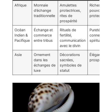
Afrique
Monnaie
Amulettes
Richesse,
d’échange
protectrices,
pouvoir,
traditionnelle
rites de
protection
prospérité
Océan
Échange et
Rituels de
Pureté,
Indien &
commerce
fertilité,
connexion
Pacifique
entre tribus
communication
spirituelle
avec le divin
Asie
Ornement
Décorations
Élégance,
dans les
sacrées,
prospérité
échanges de
symboles de
luxe
statut