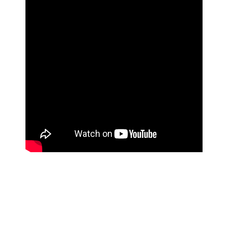
À la découverte des boîtes à bijoux anciennes : un
trésor de nostalgie
Découvrir l’histoire fascinante des colliers en
coquillages de Tahiti