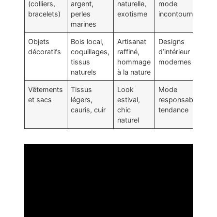
(colliers,
argent,
naturelle,
mode
bracelets)
perles
exotisme
incontournables
marines
Objets
Bois local,
Artisanat
Designs
décoratifs
coquillages,
raffiné,
d’intérieur
tissus
hommage
modernes
naturels
à la nature
Vêtements
Tissus
Look
Mode
et sacs
légers,
estival,
responsable et
cauris, cuir
chic
tendance
naturel