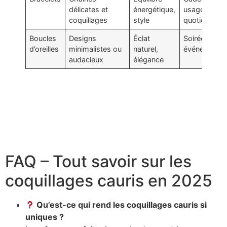
délicates et
énergétique,
usage
coquillages
style
quotidien
Boucles
Designs
Éclat
Soirées,
d’oreilles
minimalistes ou
naturel,
événements
audacieux
élégance
Découvrez les tendances des bracelets pour hommes
en coquillage en 2025
Découvrez les tendances 2025 des boucles d’oreilles en
coquillage
FAQ – Tout savoir sur les
coquillages cauris en 2025
Qu’est-ce qui rend les coquillages cauris si
uniques ?