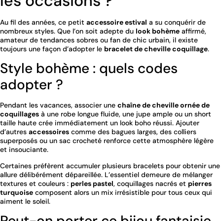
les occasions ?
Au fil des années, ce petit
accessoire estival
a su conquérir de
nombreux styles. Que l’on soit adepte du
look bohème
affirmé,
amateur de tendances sobres ou fan de chic urbain, il existe
toujours une façon d’adopter le
bracelet de cheville coquillage
.
Style bohème : quels codes
adopter ?
Pendant les vacances, associer une
chaîne de cheville ornée de
coquillages
à une robe longue fluide, une jupe ample ou un short
taille haute crée immédiatement un look boho réussi. Ajouter
d’autres
accessoires
comme des bagues larges, des colliers
superposés ou un sac crocheté renforce cette atmosphère légère
et insouciante.
Certaines préfèrent accumuler plusieurs bracelets pour obtenir une
allure délibérément dépareillée. L’essentiel demeure de mélanger
textures et couleurs :
perles pastel
, coquillages nacrés et
pierres
turquoise
composent alors un mix irrésistible pour tous ceux qui
aiment le soleil.
Peut-on porter ce bijou fantaisie