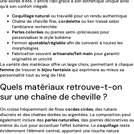
une soirée d’été, il attire l’œil grâce à son esthétique unique ainsi
qu’à son confort inégalé.
Coquillage naturel
ou travaillé pour un rendu authentique
Chaîne de cheville fine,
cordelette
ou lien tressé selon
l’ambiance recherchée
Perles colorées
ou pierres semi-précieuses pour
personnaliser le style bohème
Fermoir
ajustable/réglable
afin de convenir à toutes les
morphologies
Fabrication souvent
artisanale/fait main
pour garantir
originalité et unicité
La variété des matériaux offre un large choix, permettant à chaque
femme
de trouver le
bijou fantaisie
qui exprimera au mieux sa
personnalité tout au long de l’été.
Quels matériaux retrouve-t-on
sur une chaîne de cheville ?
On croise fréquemment de fines
cordes cirées
, des rubans
discrets et des chaînes dorées ou argentées. La composition peut
également inclure des
perles naturelles
, des pierres décoratives ou
même du cuir pour accentuer l’effet bohème. Le
coquillage
reste
évidemment l’élément central, apportant une touche nature