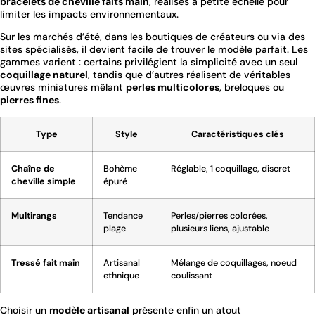
bracelets de cheville faits main
, réalisés à petite échelle pour
limiter les impacts environnementaux.
Sur les marchés d’été, dans les boutiques de créateurs ou via des
sites spécialisés, il devient facile de trouver le modèle parfait. Les
gammes varient : certains privilégient la simplicité avec un seul
coquillage naturel
, tandis que d’autres réalisent de véritables
œuvres miniatures mêlant
perles multicolores
, breloques ou
pierres fines
.
Type
Style
Caractéristiques clés
Chaîne de
Bohème
Réglable, 1 coquillage, discret
cheville simple
épuré
Multirangs
Tendance
Perles/pierres colorées,
plage
plusieurs liens, ajustable
Tressé fait main
Artisanal
Mélange de coquillages, noeud
ethnique
coulissant
Choisir un
modèle artisanal
présente enfin un atout