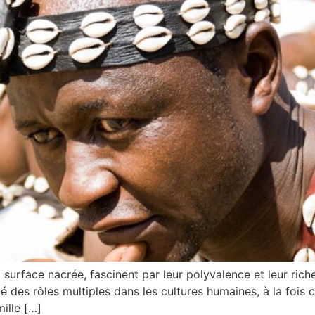
la surface nacrée, fascinent par leur polyvalence et leur rich
oué des rôles multiples dans les cultures humaines, à la foi
mille […]