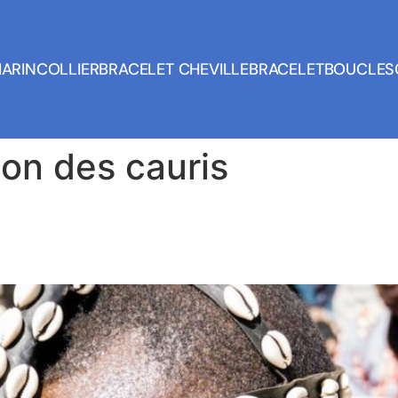
MARIN
COLLIER
BRACELET CHEVILLE
BRACELET
BOUCLES
tion des cauris
et une exploration de leur util