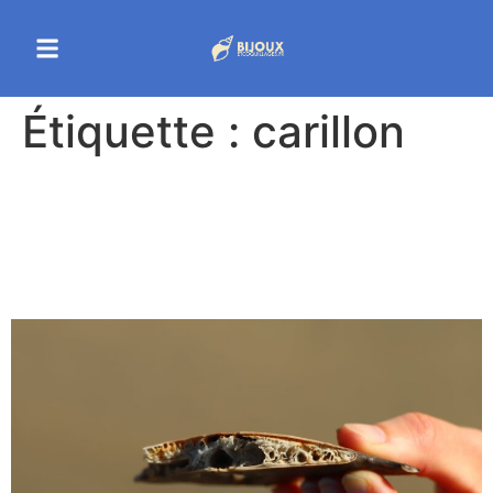
Étiquette :
carillon
Découverte du carillon
coquillage : un art ancestral
à renouveler en 2025