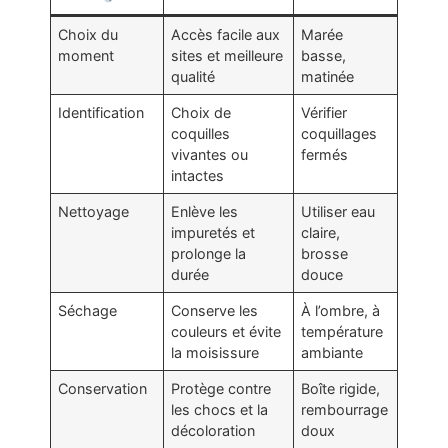
Choix du
Accès facile aux
Marée
moment
sites et meilleure
basse,
qualité
matinée
Identification
Choix de
Vérifier
coquilles
coquillages
vivantes ou
fermés
intactes
Nettoyage
Enlève les
Utiliser eau
impuretés et
claire,
prolonge la
brosse
durée
douce
Séchage
Conserve les
À l’ombre, à
couleurs et évite
température
la moisissure
ambiante
Conservation
Protège contre
Boîte rigide,
les chocs et la
rembourrage
décoloration
doux