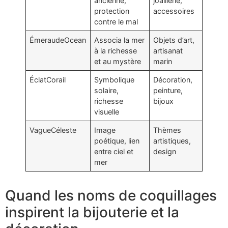
ancienne,
joaillerie,
protection
accessoires
contre le mal
ÉmeraudeOcean
Associa la mer
Objets d’art,
à la richesse
artisanat
et au mystère
marin
ÉclatCorail
Symbolique
Décoration,
solaire,
peinture,
richesse
bijoux
visuelle
VagueCéleste
Image
Thèmes
poétique, lien
artistiques,
entre ciel et
design
mer
Quand les noms de coquillages
inspirent la bijouterie et la