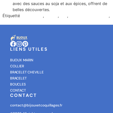
avec des sauces au soja et aux épices, offrent de
belles découvertes.
Étiquetté
coquillages
,
marins
,
mer
,
noms de coquillages
,
secrets des coquillages
LIENS UTILES
BIJOUX MARIN
COLLIER
BRACELET CHEVILLE
BRACELET
BOUCLES
CONTACT
CONTACT
contact@bijouxetcoquillages.fr