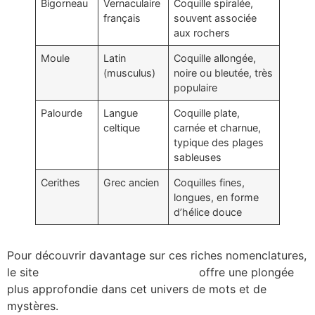
Bigorneau
Vernaculaire
Coquille spiralée,
français
souvent associée
aux rochers
Moule
Latin
Coquille allongée,
(musculus)
noire ou bleutée, très
populaire
Palourde
Langue
Coquille plate,
celtique
carnée et charnue,
typique des plages
sableuses
Cerithes
Grec ancien
Coquilles fines,
longues, en forme
d’hélice douce
Pour découvrir davantage sur ces riches nomenclatures,
le site
noms-coquillages-fascinants
offre une plongée
plus approfondie dans cet univers de mots et de
mystères.