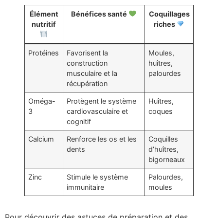
Élément
Bénéfices santé
Coquillages
nutritif
riches
Protéines
Favorisent la
Moules,
construction
huîtres,
musculaire et la
palourdes
récupération
Oméga-
Protègent le système
Huîtres,
3
cardiovasculaire et
coques
cognitif
Calcium
Renforce les os et les
Coquilles
dents
d’huîtres,
bigorneaux
Zinc
Stimule le système
Palourdes,
immunitaire
moules
Pour découvrir des astuces de préparation et des