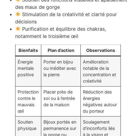
des maux de gorge
Stimulation de la créativité et clarté pour
décisions
Purification et équilibre des chakras,
notamment le troisième œil
Bienfaits
Plan d’action
Observations
Énergie
Porter en bijou
Amélioration
mentale
ou méditer avec
notable de la
positive
la pierre
concentration et
créativité
Protection
Placer près de
Réduction des
contre le
soi ou à l’entrée
énergies
mauvais
de la maison
négatives autour
œil
du porteur
Soutien
Bijoux portés en
Soulagement
physique
permanence sur
d’inconforts liés
la gorge ou
à la vision et