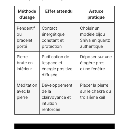
Méthode
Effet attendu
Astuce
d’usage
pratique
Pendentif
Contact
Choisir un
ou
énergétique
modèle bijou
bracelet
constant et
Shiva en quartz
porté
protection
authentique
Pierre
Purification de
Déposer sur une
brute en
l’espace et
étagère près
intérieur
énergie positive
d’une fenêtre
diffusée
Méditation
Développement
Placer la pierre
avec la
de la
sur le chakra du
pierre
clairvoyance et
troisième œil
intuition
renforcée