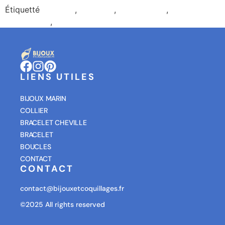
Étiquetté
bienfaits
,
minéraux
,
oeil de shiva
,
pierre
énergétique
,
propriétés
LIENS UTILES
BIJOUX MARIN
COLLIER
BRACELET CHEVILLE
BRACELET
BOUCLES
CONTACT
CONTACT
contact@bijouxetcoquillages.fr
©2025 All rights reserved